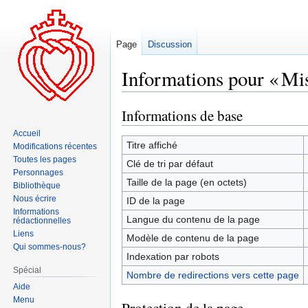
Page
Discussion
Informations pour « Mis
Informations de base
Aller
Aller
à
à
Accueil
la
la
Titre affiché
Modifications récentes
navigation
recherche
Toutes les pages
Clé de tri par défaut
Personnages
Taille de la page (en octets)
Bibliothèque
Nous écrire
ID de la page
Informations
Langue du contenu de la page
rédactionnelles
Liens
Modèle de contenu de la page
Qui sommes-nous?
Indexation par robots
Spécial
Nombre de redirections vers cette page
Aide
Menu