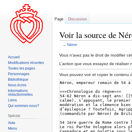
Page
Discussion
Voir la source de Né
←
Néron
Aller
Aller
Vous n’avez pas le droit de modifier cet
Accueil
à
à
Modifications récentes
L’action que vous essayez de réaliser n
la
la
Toutes les pages
navigation
recherche
Personnages
Vous pouvez voir et copier le contenu 
Bibliothèque
Nous écrire
Informations
rédactionnelles
Liens
Qui sommes-nous?
Spécial
Aide
Menu