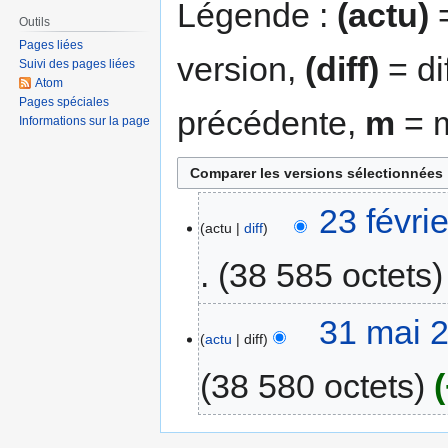
Légende :
(actu)
=
Outils
Pages liées
version,
(diff)
= di
Suivi des pages liées
Atom
Pages spéciales
précédente,
m
= m
Informations sur la page
23 févri
actu
diff
38 585 octets
31 mai 
actu
diff
38 580 octets