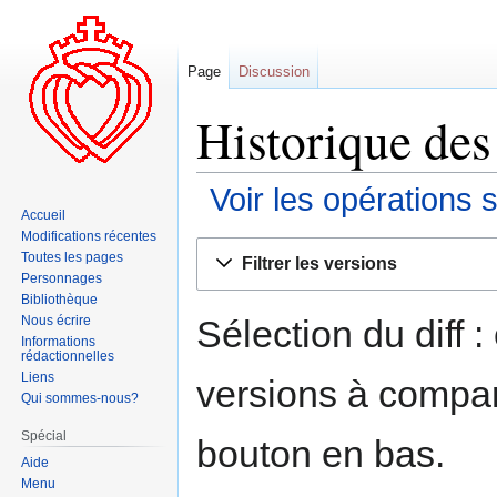
Page
Discussion
Historique des
Voir les opérations 
Accueil
Modifications récentes
Aller
Aller
Toutes les pages
Filtrer les versions
à
à
Personnages
la
la
Bibliothèque
navigation
recherche
Sélection du diff 
Nous écrire
Informations
rédactionnelles
Liens
versions à compar
Qui sommes-nous?
Spécial
bouton en bas.
Aide
Menu