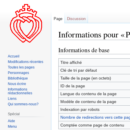
Page
Discussion
Informations pour « 
Informations de base
Aller
Aller
à
à
Accueil
la
la
Modifications récentes
Titre affiché
Toutes les pages
navigation
recherche
Clé de tri par défaut
Personnages
Taille de la page (en octets)
Bibliothèque
Nous écrire
ID de la page
Informations
rédactionnelles
Langue du contenu de la page
Liens
Modèle de contenu de la page
Qui sommes-nous?
Indexation par robots
Spécial
Nombre de redirections vers cette pa
Aide
Comptée comme page de contenu
Menu