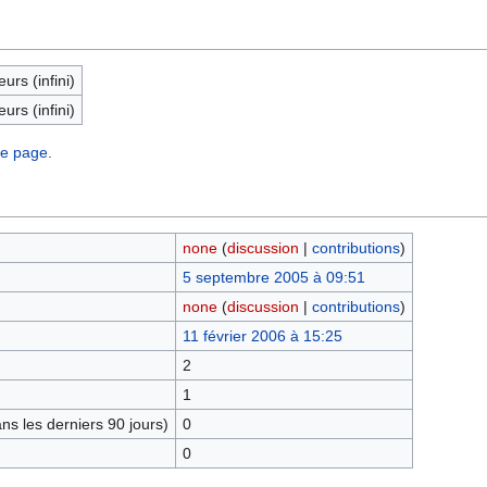
eurs (infini)
eurs (infini)
te page.
none
(
discussion
|
contributions
)
5 septembre 2005 à 09:51
none
(
discussion
|
contributions
)
11 février 2006 à 15:25
2
1
s les derniers 90 jours)
0
0