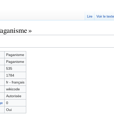
Lire
Voir le text
Paganisme »
Paganisme
Paganisme
535
1784
fr - français
wikicode
Autorisée
ge
0
Oui