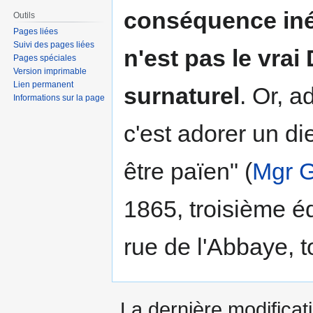
conséquence inév
Outils
Pages liées
Suivi des pages liées
n'est pas le vrai 
Pages spéciales
Version imprimable
Lien permanent
surnaturel
. Or, a
Informations sur la page
c'est adorer un di
être païen" (
Mgr 
1865, troisième é
rue de l'Abbaye, t
La dernière modificati