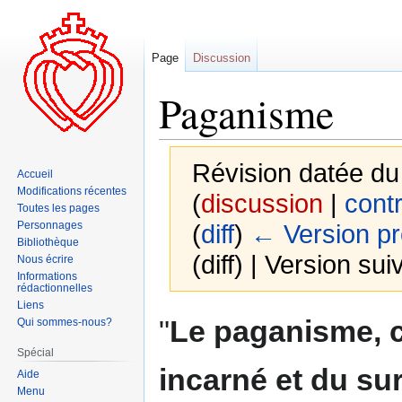
Page
Discussion
Paganisme
Révision datée du
Accueil
Modifications récentes
(
discussion
|
contr
Toutes les pages
Personnages
(
diff
)
← Version p
Bibliothèque
(diff) | Version sui
Nous écrire
Informations
rédactionnelles
Liens
Aller
Aller
"
Le
paganisme
, 
Qui sommes-nous?
à
à
Spécial
la
la
incarné et du su
Aide
navigation
recherche
Menu