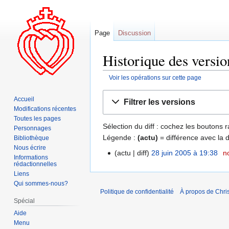
Page
Discussion
Historique des versio
Voir les opérations sur cette page
Aller
Aller
Accueil
Filtrer les versions
à
à
Modifications récentes
la
la
Toutes les pages
Sélection du diff : cochez les boutons
navigation
recherche
Personnages
Légende :
(actu)
= différence avec la 
Bibliothèque
Nous écrire
actu
diff
28 juin 2005 à 19:38
‎
n
Informations
rédactionnelles
Liens
Qui sommes-nous?
Politique de confidentialité
À propos de Chris
Spécial
Aide
Menu