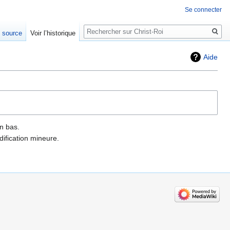
Se connecter
Rechercher
e source
Voir l’historique
Aide
n bas.
ification mineure.