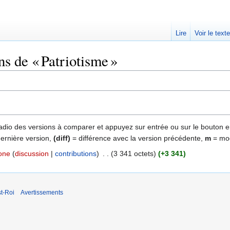
Lire
Voir le text
ns de « Patriotisme »
 radio des versions à comparer et appuyez sur entrée ou sur le bouton e
dernière version,
(diff)
= différence avec la version précédente,
m
= mod
one
discussion
contributions
‎
3 341 octets
+3 341
t-Roi
Avertissements