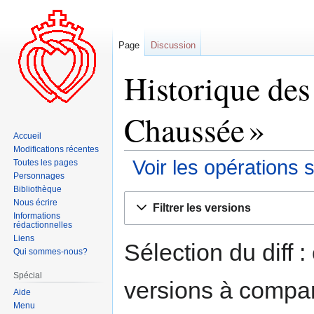
Page
Discussion
Historique des
Chaussée »
Accueil
Modifications récentes
Voir les opérations 
Toutes les pages
Personnages
Bibliothèque
Aller
Aller
Nous écrire
Filtrer les versions
à
à
Informations
rédactionnelles
la
la
Liens
navigation
recherche
Sélection du diff 
Qui sommes-nous?
Spécial
versions à compar
Aide
Menu