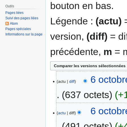
bouton en bas.
Outils
Pages liées
Légende :
(actu)
=
Suivi des pages liées
Atom
Pages spéciales
version,
(diff)
= di
Informations sur la page
précédente,
m
= m
6 octobr
actu
diff
637 octets
+
6 octobr
actu
diff
491 octets
+