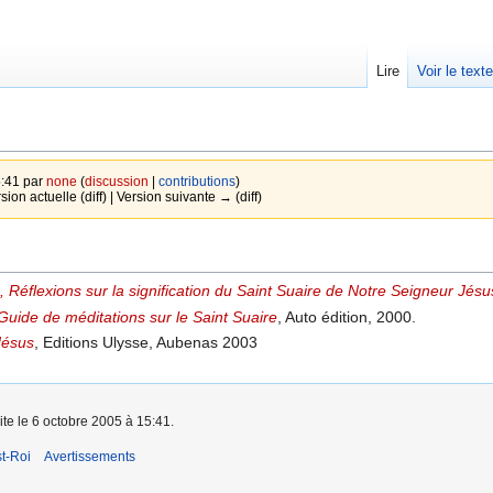
Lire
Voir le text
5:41 par
none
(
discussion
|
contributions
)
rsion actuelle (diff) | Version suivante → (diff)
 Réflexions sur la signification du Saint Suaire de Notre Seigneur Jésu
Guide de méditations sur le Saint Suaire
, Auto édition, 2000.
Jésus
, Editions Ulysse, Aubenas 2003
ite le 6 octobre 2005 à 15:41.
t-Roi
Avertissements