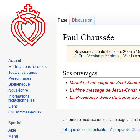
Page
Discussion
Paul Chaussée
Révision datée du 6 octobre 2005 à 1
(
diff
)
← Version précédente
| Voir la ve
Accueil
Modifications récentes
Aller
Aller
Ses ouvrages
Toutes les pages
à
à
Personnages
Miracle et message du Saint Suaire,
la
la
Bibliothèque
L'ultime message de Jésus-Christ, 
Nous écrire
navigation
recherche
Informations
La Providence divine du Coeur de 
rédactionnelles
Liens
Qui sommes-nous?
La dernière modification de cette page a été fa
Spécial
Politique de confidentialité
À propos de Chris
Aide
Menu