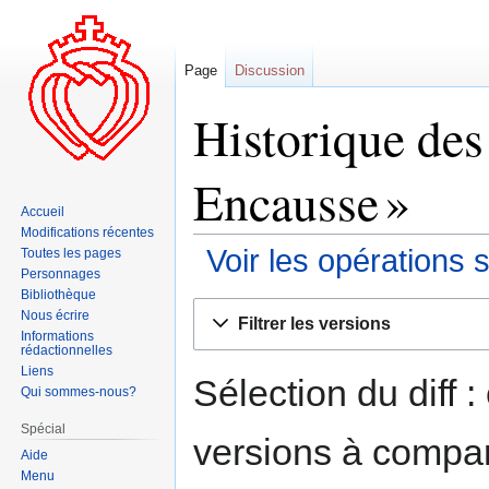
Page
Discussion
Historique des
Encausse »
Accueil
Modifications récentes
Voir les opérations 
Toutes les pages
Personnages
Bibliothèque
Aller
Aller
Nous écrire
Filtrer les versions
à
à
Informations
rédactionnelles
la
la
Liens
navigation
recherche
Sélection du diff 
Qui sommes-nous?
Spécial
versions à compar
Aide
Menu