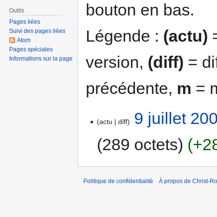
bouton en bas.
Outils
Pages liées
Légende :
(actu)
=
Suivi des pages liées
Atom
Pages spéciales
version,
(diff)
= di
Informations sur la page
précédente,
m
= m
9 juillet 2
actu
diff
289 octets
+2
Politique de confidentialité
À propos de Christ-Ro