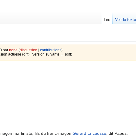
Lire
Voir le text
20 par
none
(
discussion
|
contributions
)
sion actuelle (diff) | Version suivante → (diff)
maçon martiniste, fils du franc-maçon
Gérard Encausse
, dit Papus.