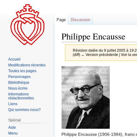
Page
Discussion
Philippe Encausse
Révision datée du 9 juillet 2005 à 19:
(diff) ← Version précédente | Voir la ver
Accueil
Modifications récentes
Aller
Aller
Toutes les pages
à
à
Personnages
la
la
Bibliothèque
Nous écrire
navigation
recherche
Informations
rédactionnelles
Liens
Qui sommes-nous?
Spécial
Aide
Menu
Philippe Encausse (1906-1984), franc-