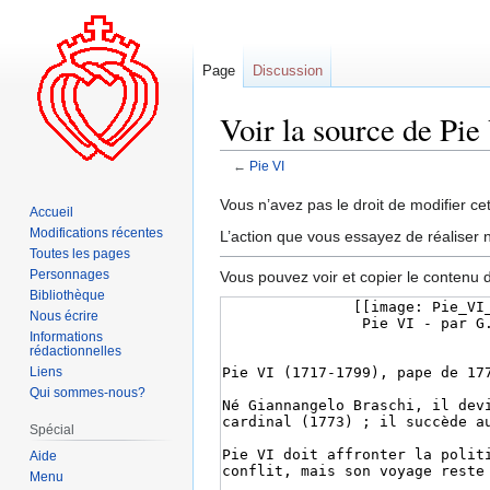
Page
Discussion
Voir la source de Pie
←
Pie VI
Aller
Aller
Vous n’avez pas le droit de modifier cet
Accueil
à
à
Modifications récentes
L’action que vous essayez de réaliser n
la
la
Toutes les pages
navigation
recherche
Personnages
Vous pouvez voir et copier le contenu 
Bibliothèque
Nous écrire
Informations
rédactionnelles
Liens
Qui sommes-nous?
Spécial
Aide
Menu