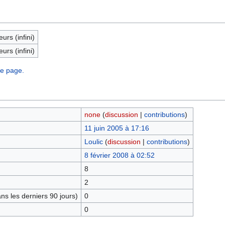
eurs (infini)
eurs (infini)
te page.
none
(
discussion
|
contributions
)
11 juin 2005 à 17:16
Loulic
(
discussion
|
contributions
)
8 février 2008 à 02:52
8
2
s les derniers 90 jours)
0
0