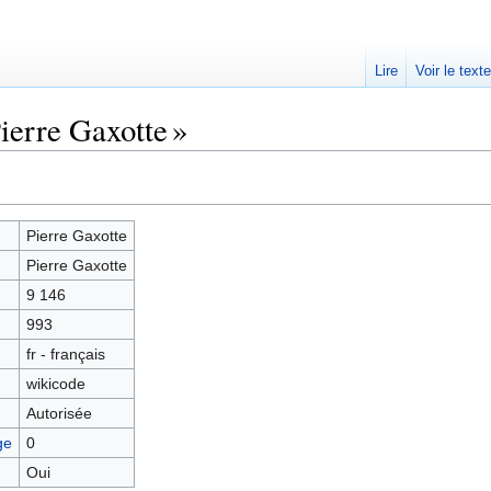
Lire
Voir le text
ierre Gaxotte »
Pierre Gaxotte
Pierre Gaxotte
9 146
993
fr - français
wikicode
Autorisée
ge
0
Oui