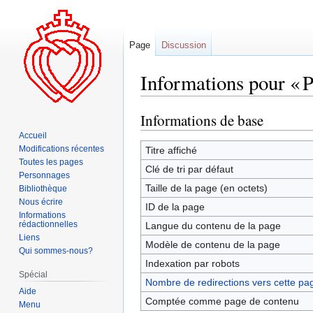
Page
Discussion
Informations pour « P
Informations de base
Aller
Aller
à
à
Accueil
la
la
Modifications récentes
Titre affiché
Toutes les pages
navigation
recherche
Clé de tri par défaut
Personnages
Taille de la page (en octets)
Bibliothèque
Nous écrire
ID de la page
Informations
rédactionnelles
Langue du contenu de la page
Liens
Modèle de contenu de la page
Qui sommes-nous?
Indexation par robots
Spécial
Nombre de redirections vers cette pa
Aide
Comptée comme page de contenu
Menu