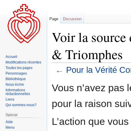
Page
Discussion
Voir la source
& Triomphes
Accueil
Modifications récentes
←
Pour la Vérité C
Toutes les pages
Personnages
Bibliothèque
Aller
Aller
Vous n’avez pas le
Nous écrire
à
à
Informations
rédactionnelles
la
la
Liens
pour la raison sui
navigation
recherche
Qui sommes-nous?
Spécial
L’action que vous
Aide
Menu