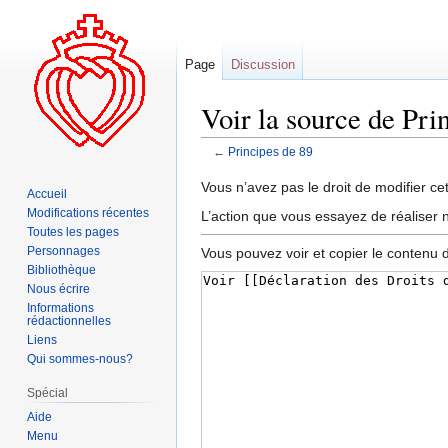
Page
Discussion
Voir la source de Pri
←
Principes de 89
Aller
Aller
Vous n’avez pas le droit de modifier cet
Accueil
à
à
Modifications récentes
L’action que vous essayez de réaliser n
la
la
Toutes les pages
navigation
recherche
Personnages
Vous pouvez voir et copier le contenu 
Bibliothèque
Nous écrire
Informations
rédactionnelles
Liens
Qui sommes-nous?
Spécial
Aide
Menu