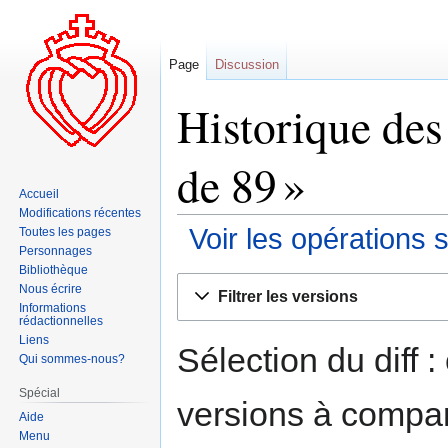
Page
Discussion
Historique des
de 89 »
Accueil
Modifications récentes
Voir les opérations 
Toutes les pages
Personnages
Bibliothèque
Aller
Aller
Nous écrire
Filtrer les versions
à
à
Informations
rédactionnelles
la
la
Liens
navigation
recherche
Sélection du diff 
Qui sommes-nous?
Spécial
versions à compar
Aide
Menu