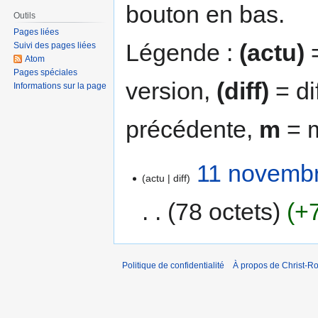
bouton en bas.
Outils
Pages liées
Légende :
(actu)
=
Suivi des pages liées
Atom
Pages spéciales
version,
(diff)
= di
Informations sur la page
précédente,
m
= m
11 novembr
actu
diff
78 octets
+
Politique de confidentialité
À propos de Christ-Ro