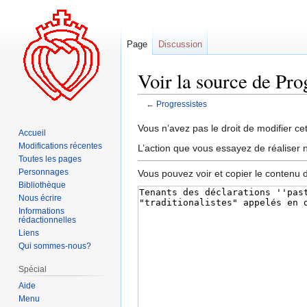
Page
Discussion
Voir la source de Pro
←
Progressistes
Aller
Aller
Vous n’avez pas le droit de modifier cet
Accueil
à
à
Modifications récentes
L’action que vous essayez de réaliser n
la
la
Toutes les pages
navigation
recherche
Personnages
Vous pouvez voir et copier le contenu 
Bibliothèque
Nous écrire
Informations
rédactionnelles
Liens
Qui sommes-nous?
Spécial
Aide
Menu