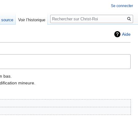
Se connecter
Rechercher
e source
Voir l’historique
Aide
n bas.
ification mineure.