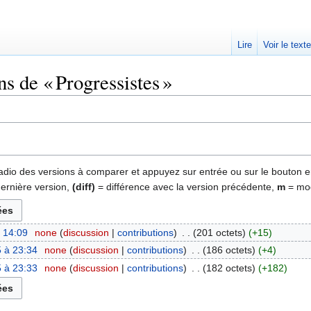
Lire
Voir le text
ns de « Progressistes »
 radio des versions à comparer et appuyez sur entrée ou sur le bouton e
dernière version,
(diff)
= différence avec la version précédente,
m
= mod
à 14:09
‎
none
discussion
contributions
‎
201 octets
+15
 à 23:34
‎
none
discussion
contributions
‎
186 octets
+4
 à 23:33
‎
none
discussion
contributions
‎
182 octets
+182