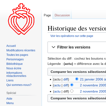
Page
Discussion
Historique des versio
Voir les opérations sur cette page
Aller
Aller
Accueil
Filtrer les versions
à
à
Modifications récentes
la
la
Toutes les pages
Sélection du diff : cochez les boutons
navigation
recherche
Personnages
Légende :
(actu)
= différence avec la 
Bibliothèque
Nous écrire
Informations
rédactionnelles
actu
diff
21 janvier 2006 
Liens
Qui sommes-nous?
actu
diff
2 novembre 2005
actu
diff
2 novembre 2005
Spécial
Aide
Menu