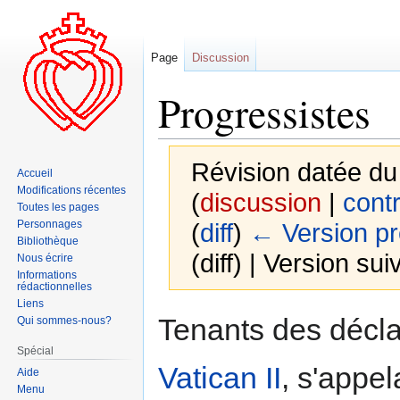
Page
Discussion
Progressistes
Révision datée du
Accueil
Modifications récentes
(
discussion
|
contr
Toutes les pages
Personnages
(
diff
)
← Version p
Bibliothèque
(diff) | Version sui
Nous écrire
Informations
rédactionnelles
Liens
Aller
Aller
Tenants des décl
Qui sommes-nous?
à
à
Spécial
la
la
Vatican II
, s'app
Aide
navigation
recherche
Menu