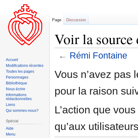
Page
Discussion
Voir la source
←
Rémi Fontaine
Accueil
Modifications récentes
Aller
Aller
Vous n’avez pas le
Toutes les pages
à
à
Personnages
la
la
Bibliothèque
pour la raison sui
navigation
recherche
Nous écrire
Informations
rédactionnelles
Liens
L’action que vous
Qui sommes-nous?
Spécial
qu’aux utilisateur
Aide
Menu