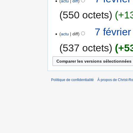
actu
diff
550 octets
+1
7 févrie
actu
diff
537 octets
+5
Politique de confidentialité
À propos de Christ-Ro