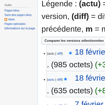
Légende :
(actu)
=
Outils
Pages liées
version,
(diff)
= di
Suivi des pages liées
Atom
Pages spéciales
précédente,
m
= m
Informations sur la page
18 févri
actu
diff
985 octets
+
18 févri
actu
diff
635 octets
+
7 févrie