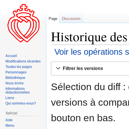
Page
Discussion
Historique des
Voir les opérations 
Accueil
Modifications récentes
Aller
Aller
Toutes les pages
Filtrer les versions
à
à
Personnages
la
la
Bibliothèque
navigation
recherche
Sélection du diff 
Nous écrire
Informations
rédactionnelles
Liens
versions à compar
Qui sommes-nous?
Spécial
bouton en bas.
Aide
Menu