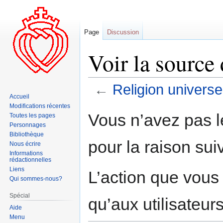
Page
Discussion
Voir la source 
←
Religion universe
Accueil
Modifications récentes
Aller
Aller
Vous n’avez pas le
Toutes les pages
à
à
Personnages
la
la
Bibliothèque
pour la raison sui
navigation
recherche
Nous écrire
Informations
rédactionnelles
Liens
L’action que vous
Qui sommes-nous?
Spécial
qu’aux utilisateur
Aide
Menu