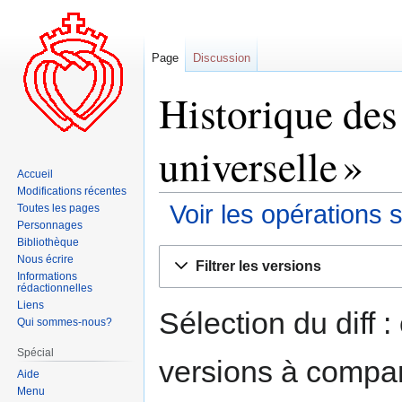
Page
Discussion
Historique des
universelle »
Accueil
Modifications récentes
Voir les opérations 
Toutes les pages
Personnages
Bibliothèque
Aller
Aller
Nous écrire
Filtrer les versions
à
à
Informations
rédactionnelles
la
la
Liens
navigation
recherche
Sélection du diff 
Qui sommes-nous?
Spécial
versions à compar
Aide
Menu