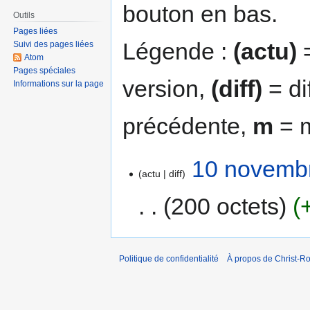
bouton en bas.
Outils
Pages liées
Légende :
(actu)
=
Suivi des pages liées
Atom
Pages spéciales
version,
(diff)
= di
Informations sur la page
précédente,
m
= m
10 novembr
actu
diff
200 octets
Politique de confidentialité
À propos de Christ-Ro