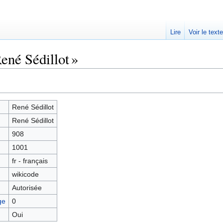
Lire
Voir le text
ené Sédillot »
René Sédillot
René Sédillot
908
1001
fr - français
wikicode
Autorisée
ge
0
Oui