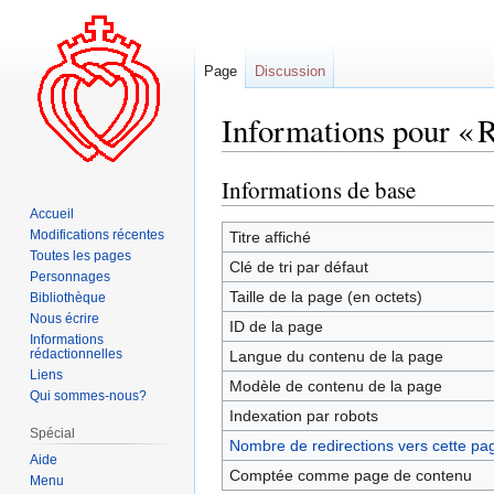
Page
Discussion
Informations pour « R
Informations de base
Aller
Aller
à
à
Accueil
la
la
Modifications récentes
Titre affiché
Toutes les pages
navigation
recherche
Clé de tri par défaut
Personnages
Taille de la page (en octets)
Bibliothèque
Nous écrire
ID de la page
Informations
rédactionnelles
Langue du contenu de la page
Liens
Modèle de contenu de la page
Qui sommes-nous?
Indexation par robots
Spécial
Nombre de redirections vers cette pa
Aide
Comptée comme page de contenu
Menu