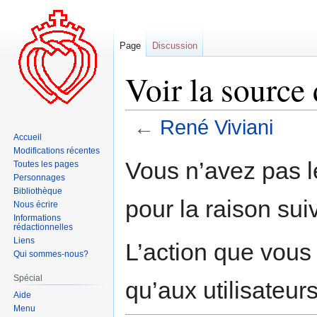
Page
Discussion
Voir la source
←
René Viviani
Accueil
Modifications récentes
Aller
Aller
Vous n’avez pas le
Toutes les pages
à
à
Personnages
la
la
Bibliothèque
pour la raison sui
navigation
recherche
Nous écrire
Informations
rédactionnelles
Liens
L’action que vous
Qui sommes-nous?
Spécial
qu’aux utilisateur
Aide
Menu