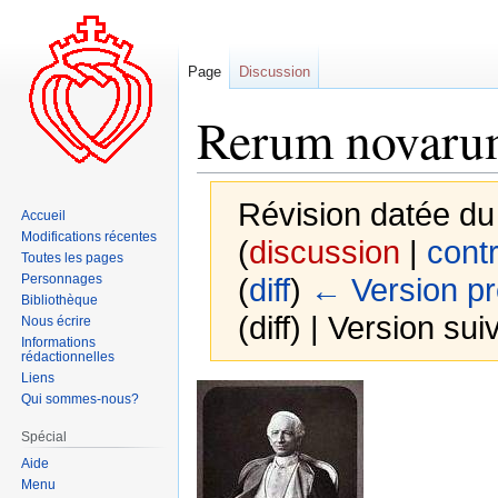
Page
Discussion
Rerum novar
Révision datée du
Accueil
Modifications récentes
(
discussion
|
contr
Toutes les pages
Personnages
(
diff
)
← Version p
Bibliothèque
(diff) | Version sui
Nous écrire
Informations
rédactionnelles
Liens
Aller
Aller
Qui sommes-nous?
à
à
Spécial
la
la
Aide
navigation
recherche
Menu