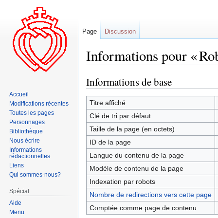
Page
Discussion
Informations pour « Ro
Informations de base
Aller
Aller
à
à
Accueil
la
la
Titre affiché
Modifications récentes
navigation
recherche
Toutes les pages
Clé de tri par défaut
Personnages
Taille de la page (en octets)
Bibliothèque
Nous écrire
ID de la page
Informations
Langue du contenu de la page
rédactionnelles
Liens
Modèle de contenu de la page
Qui sommes-nous?
Indexation par robots
Spécial
Nombre de redirections vers cette page
Aide
Comptée comme page de contenu
Menu