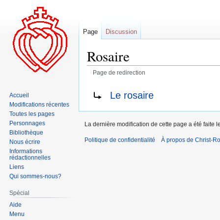
Page
Discussion
Rosaire
Page de redirection
Aller
Aller
Rediriger vers :
Le rosaire
Accueil
à
à
Modifications récentes
la
la
Toutes les pages
navigation
recherche
Personnages
La dernière modification de cette page a été faite 
Bibliothèque
Politique de confidentialité
À propos de Christ-Ro
Nous écrire
Informations
rédactionnelles
Liens
Qui sommes-nous?
Spécial
Aide
Menu