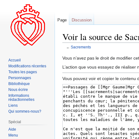
Page
Discussion
Voir la source de Sa
←
Sacrements
Aller
Aller
Vous n’avez pas le droit de modifier cet
Accueil
à
à
Modifications récentes
L’action que vous essayez de réaliser n
la
la
Toutes les pages
navigation
recherche
Personnages
Vous pouvez voir et copier le contenu 
Bibliothèque
Nous écrire
Informations
rédactionnelles
Liens
Qui sommes-nous?
Spécial
Aide
Menu