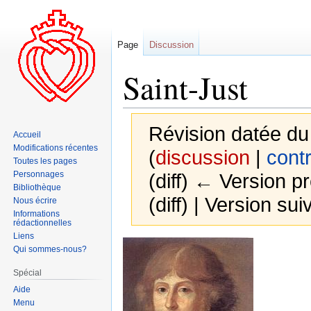
Page
Discussion
Saint-Just
Révision datée du
Accueil
Modifications récentes
(
discussion
|
contr
Toutes les pages
Personnages
(diff) ← Version pr
Bibliothèque
(diff) | Version sui
Nous écrire
Informations
rédactionnelles
Liens
Aller
Aller
Qui sommes-nous?
à
à
Spécial
la
la
Aide
navigation
recherche
Menu