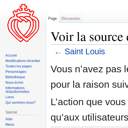
Page
Discussion
Voir la source
←
Saint Louis
Accueil
Modifications récentes
Aller
Aller
Vous n’avez pas le
Toutes les pages
à
à
Personnages
la
la
Bibliothèque
pour la raison sui
navigation
recherche
Nous écrire
Informations
rédactionnelles
Liens
L’action que vous
Qui sommes-nous?
Spécial
qu’aux utilisateur
Aide
Menu