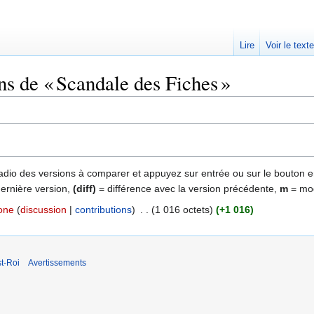
Lire
Voir le text
ns de « Scandale des Fiches »
 radio des versions à comparer et appuyez sur entrée ou sur le bouton e
dernière version,
(diff)
= différence avec la version précédente,
m
= mod
one
discussion
contributions
‎
1 016 octets
+1 016
t-Roi
Avertissements