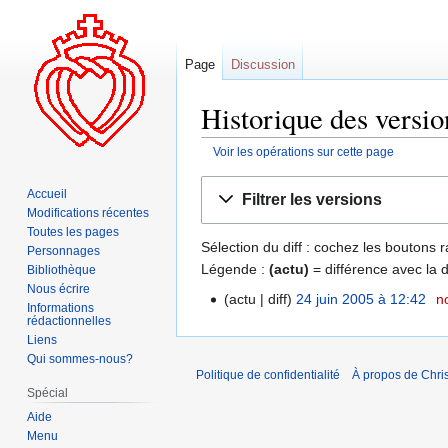
Page
Discussion
Historique des versio
Voir les opérations sur cette page
Aller
Aller
Accueil
Filtrer les versions
à
à
Modifications récentes
la
la
Toutes les pages
Sélection du diff : cochez les boutons
navigation
recherche
Personnages
Légende :
(actu)
= différence avec la 
Bibliothèque
Nous écrire
actu
diff
24 juin 2005 à 12:42
‎
n
Informations
rédactionnelles
Liens
Qui sommes-nous?
Politique de confidentialité
À propos de Chris
Spécial
Aide
Menu