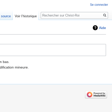
Se connecter
Rechercher
e source
Voir l’historique
Aide
n bas.
ification mineure.