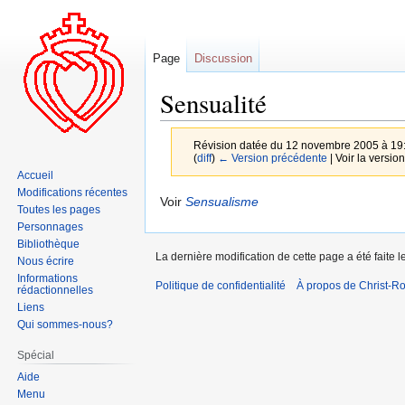
Page
Discussion
Sensualité
Révision datée du 12 novembre 2005 à 19
(
diff
)
← Version précédente
| Voir la version
Accueil
Modifications récentes
Aller
Aller
Voir
Sensualisme
Toutes les pages
à
à
Personnages
la
la
Bibliothèque
La dernière modification de cette page a été faite
navigation
recherche
Nous écrire
Informations
Politique de confidentialité
À propos de Christ-Ro
rédactionnelles
Liens
Qui sommes-nous?
Spécial
Aide
Menu