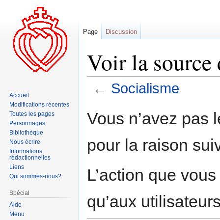
Page
Discussion
Voir la source
←
Socialisme
Accueil
Modifications récentes
Aller
Aller
Vous n’avez pas le
Toutes les pages
à
à
Personnages
la
la
Bibliothèque
pour la raison sui
navigation
recherche
Nous écrire
Informations
rédactionnelles
Liens
L’action que vous
Qui sommes-nous?
Spécial
qu’aux utilisateur
Aide
Menu