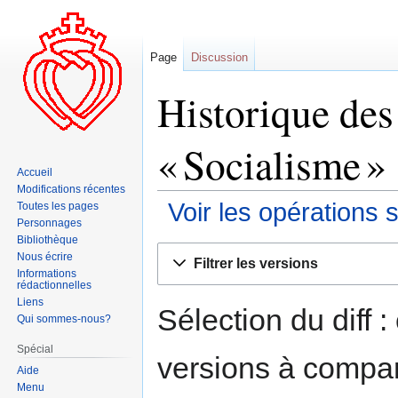
Page
Discussion
Historique des
« Socialisme »
Accueil
Modifications récentes
Voir les opérations 
Toutes les pages
Personnages
Bibliothèque
Aller
Aller
Nous écrire
Filtrer les versions
à
à
Informations
rédactionnelles
la
la
Liens
navigation
recherche
Sélection du diff 
Qui sommes-nous?
Spécial
versions à compar
Aide
Menu