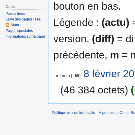
bouton en bas.
Outils
Pages liées
Légende :
(actu)
=
Suivi des pages liées
Atom
Pages spéciales
version,
(diff)
= di
Informations sur la page
précédente,
m
= m
8 février 2
actu
diff
46 384 octets
Politique de confidentialité
À propos de Christ-Ro