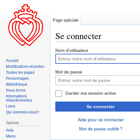
Page spéciale
Se connecter
Aller
Aller
Nom d’utilisateur
à
à
Accueil
la
la
Modifications récentes
navigation
recherche
Mot de passe
Toutes les pages
Personnages
Bibliothèque
Nous écrire
Garder ma session active
Informations
rédactionnelles
Liens
Se connecter
Qui sommes-nous?
Aide pour se connecter
Spécial
Mot de passe oublié ?
Aide
Menu