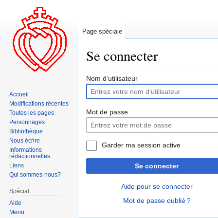
Page spéciale
Se connecter
Aller
Aller
Nom d’utilisateur
à
à
Accueil
la
la
Modifications récentes
navigation
recherche
Mot de passe
Toutes les pages
Personnages
Bibliothèque
Nous écrire
Garder ma session active
Informations
rédactionnelles
Liens
Se connecter
Qui sommes-nous?
Aide pour se connecter
Spécial
Mot de passe oublié ?
Aide
Menu