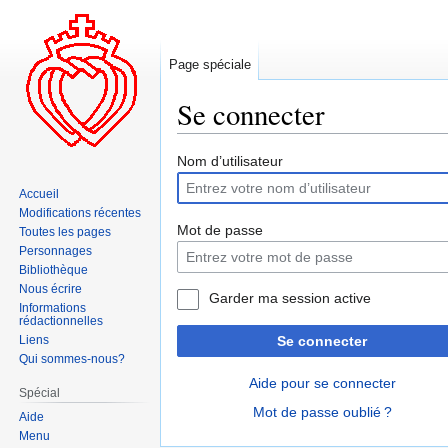
Page spéciale
Se connecter
Aller
Aller
Nom d’utilisateur
à
à
Accueil
la
la
Modifications récentes
navigation
recherche
Mot de passe
Toutes les pages
Personnages
Bibliothèque
Nous écrire
Garder ma session active
Informations
rédactionnelles
Liens
Se connecter
Qui sommes-nous?
Aide pour se connecter
Spécial
Mot de passe oublié ?
Aide
Menu