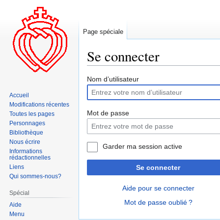
Page spéciale
Se connecter
Aller
Aller
Nom d’utilisateur
à
à
Accueil
la
la
Modifications récentes
navigation
recherche
Mot de passe
Toutes les pages
Personnages
Bibliothèque
Nous écrire
Garder ma session active
Informations
rédactionnelles
Liens
Se connecter
Qui sommes-nous?
Aide pour se connecter
Spécial
Mot de passe oublié ?
Aide
Menu