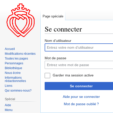
Page spéciale
Se connecter
Aller
Aller
Nom d’utilisateur
à
à
Accueil
la
la
Modifications récentes
navigation
recherche
Mot de passe
Toutes les pages
Personnages
Bibliothèque
Nous écrire
Garder ma session active
Informations
rédactionnelles
Liens
Se connecter
Qui sommes-nous?
Aide pour se connecter
Spécial
Mot de passe oublié ?
Aide
Menu