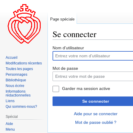
Page spéciale
Se connecter
Aller
Aller
Nom d’utilisateur
à
à
Accueil
la
la
Modifications récentes
navigation
recherche
Mot de passe
Toutes les pages
Personnages
Bibliothèque
Nous écrire
Garder ma session active
Informations
rédactionnelles
Liens
Se connecter
Qui sommes-nous?
Aide pour se connecter
Spécial
Mot de passe oublié ?
Aide
Menu