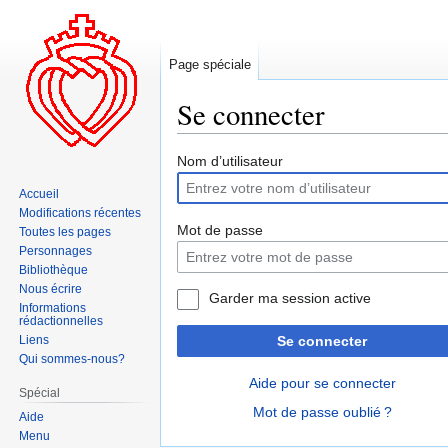
Page spéciale
Se connecter
Aller
Aller
Nom d’utilisateur
à
à
Accueil
la
la
Modifications récentes
navigation
recherche
Mot de passe
Toutes les pages
Personnages
Bibliothèque
Nous écrire
Garder ma session active
Informations
rédactionnelles
Liens
Se connecter
Qui sommes-nous?
Aide pour se connecter
Spécial
Mot de passe oublié ?
Aide
Menu