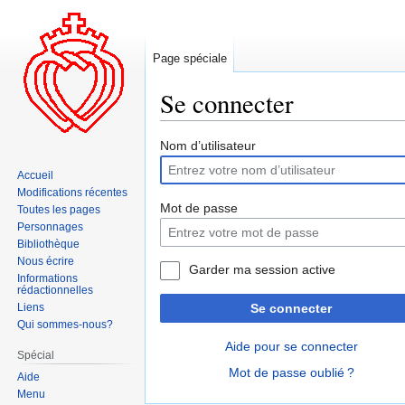
Page spéciale
Se connecter
Aller
Aller
Nom d’utilisateur
à
à
Accueil
la
la
Modifications récentes
navigation
recherche
Mot de passe
Toutes les pages
Personnages
Bibliothèque
Nous écrire
Garder ma session active
Informations
rédactionnelles
Liens
Se connecter
Qui sommes-nous?
Aide pour se connecter
Spécial
Mot de passe oublié ?
Aide
Menu