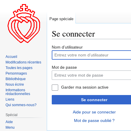
Page spéciale
Se connecter
Aller
Aller
Nom d’utilisateur
à
à
Accueil
la
la
Modifications récentes
navigation
recherche
Mot de passe
Toutes les pages
Personnages
Bibliothèque
Nous écrire
Garder ma session active
Informations
rédactionnelles
Liens
Se connecter
Qui sommes-nous?
Aide pour se connecter
Spécial
Mot de passe oublié ?
Aide
Menu