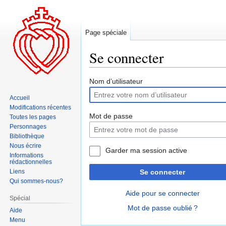
Page spéciale
Se connecter
Aller
Aller
Nom d’utilisateur
à
à
Accueil
la
la
Modifications récentes
navigation
recherche
Mot de passe
Toutes les pages
Personnages
Bibliothèque
Nous écrire
Garder ma session active
Informations
rédactionnelles
Liens
Se connecter
Qui sommes-nous?
Aide pour se connecter
Spécial
Mot de passe oublié ?
Aide
Menu