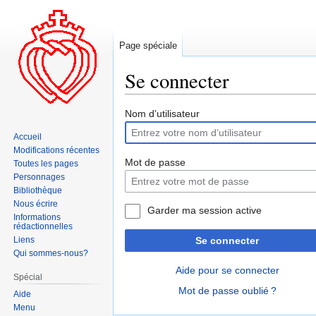
Page spéciale
Se connecter
Aller
Aller
Nom d’utilisateur
à
à
Accueil
la
la
Modifications récentes
navigation
recherche
Mot de passe
Toutes les pages
Personnages
Bibliothèque
Nous écrire
Garder ma session active
Informations
rédactionnelles
Liens
Se connecter
Qui sommes-nous?
Aide pour se connecter
Spécial
Mot de passe oublié ?
Aide
Menu