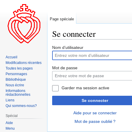
Page spéciale
Se connecter
Aller
Aller
Nom d’utilisateur
à
à
Accueil
la
la
Modifications récentes
navigation
recherche
Mot de passe
Toutes les pages
Personnages
Bibliothèque
Nous écrire
Garder ma session active
Informations
rédactionnelles
Liens
Se connecter
Qui sommes-nous?
Aide pour se connecter
Spécial
Mot de passe oublié ?
Aide
Menu