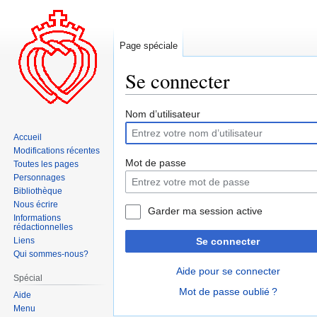
Page spéciale
Se connecter
Aller
Aller
Nom d’utilisateur
à
à
Accueil
la
la
Modifications récentes
navigation
recherche
Mot de passe
Toutes les pages
Personnages
Bibliothèque
Nous écrire
Garder ma session active
Informations
rédactionnelles
Liens
Se connecter
Qui sommes-nous?
Aide pour se connecter
Spécial
Mot de passe oublié ?
Aide
Menu