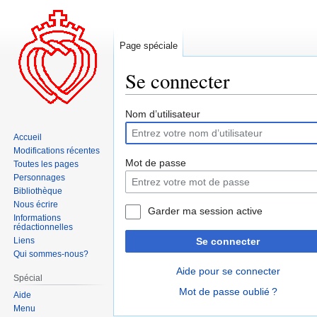
Page spéciale
Se connecter
Aller
Aller
Nom d’utilisateur
à
à
Accueil
la
la
Modifications récentes
navigation
recherche
Mot de passe
Toutes les pages
Personnages
Bibliothèque
Nous écrire
Garder ma session active
Informations
rédactionnelles
Liens
Se connecter
Qui sommes-nous?
Aide pour se connecter
Spécial
Mot de passe oublié ?
Aide
Menu