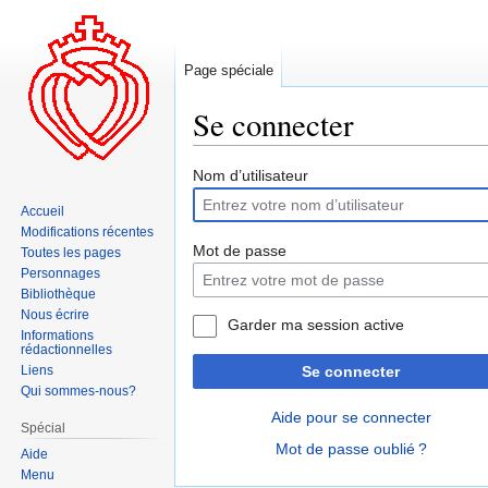
Page spéciale
Se connecter
Aller
Aller
Nom d’utilisateur
à
à
Accueil
la
la
Modifications récentes
navigation
recherche
Mot de passe
Toutes les pages
Personnages
Bibliothèque
Nous écrire
Garder ma session active
Informations
rédactionnelles
Liens
Se connecter
Qui sommes-nous?
Aide pour se connecter
Spécial
Mot de passe oublié ?
Aide
Menu