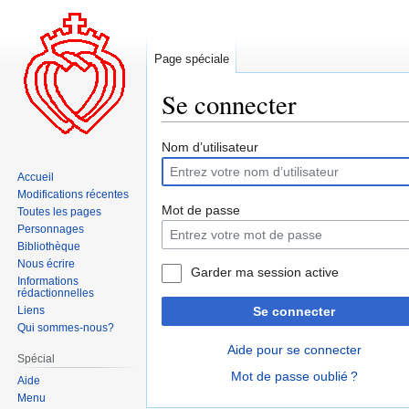
Page spéciale
Se connecter
Aller
Aller
Nom d’utilisateur
à
à
Accueil
la
la
Modifications récentes
navigation
recherche
Mot de passe
Toutes les pages
Personnages
Bibliothèque
Nous écrire
Garder ma session active
Informations
rédactionnelles
Liens
Se connecter
Qui sommes-nous?
Aide pour se connecter
Spécial
Mot de passe oublié ?
Aide
Menu